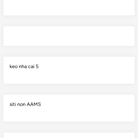
keo nha cai 5
siti non AAMS