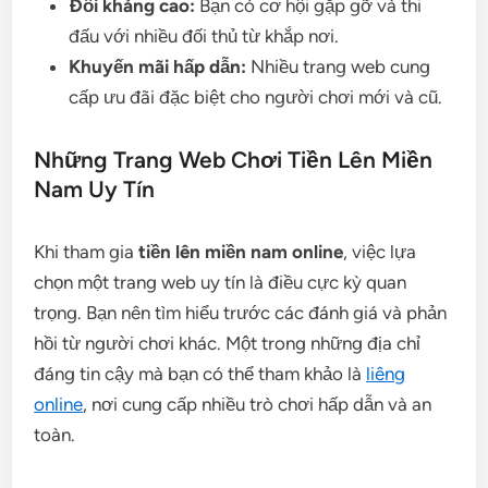
Đối kháng cao:
Bạn có cơ hội gặp gỡ và thi
đấu với nhiều đối thủ từ khắp nơi.
Khuyến mãi hấp dẫn:
Nhiều trang web cung
cấp ưu đãi đặc biệt cho người chơi mới và cũ.
Những Trang Web Chơi Tiền Lên Miền
Nam Uy Tín
Khi tham gia
tiền lên miền nam online
, việc lựa
chọn một trang web uy tín là điều cực kỳ quan
trọng. Bạn nên tìm hiểu trước các đánh giá và phản
hồi từ người chơi khác. Một trong những địa chỉ
đáng tin cậy mà bạn có thể tham khảo là
liêng
online
, nơi cung cấp nhiều trò chơi hấp dẫn và an
toàn.