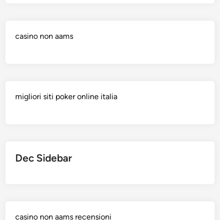
casino non aams
migliori siti poker online italia
Dec Sidebar
casino non aams recensioni