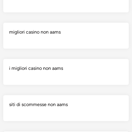
migliori casino non aams
i migliori casino non aams
siti di scommesse non aams