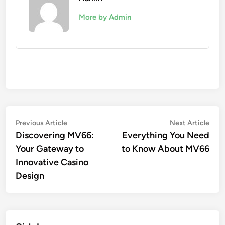
More by Admin
Post
Previous
Nex
Previous Article
Next Article
article:
artic
Discovering MV66:
Everything You Need
navigation
Your Gateway to
to Know About MV66
Innovative Casino
Design