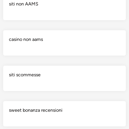
siti non AAMS
casino non aams
siti scommesse
sweet bonanza recensioni