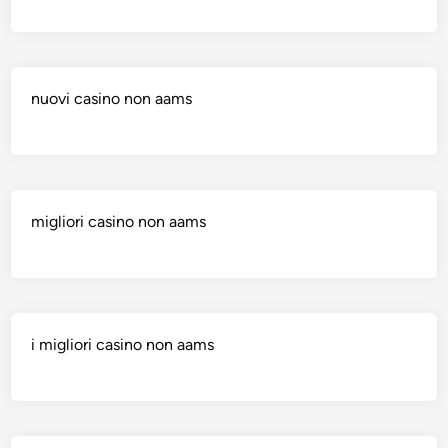
nuovi casino non aams
migliori casino non aams
i migliori casino non aams