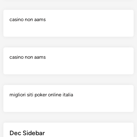
casino non aams
casino non aams
migliori siti poker online italia
Dec Sidebar