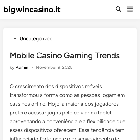
Skip
bigwincasino.it
Mai
to
Open
Men
Search
content
Posted
Uncategorized
in
Mobile Casino Gaming Trends
by
Admin
•
November 9, 2025
O crescimento dos dispositivos móveis
transformou a forma como as pessoas jogam em
cassinos online. Hoje, a maioria dos jogadores
prefere acessar jogos pelo celular ou tablet,
aproveitando a conveniência e a flexibilidade que
esses dispositivos oferecem. Essa tendência tem
influenciado fortemente o desenvolvimento de