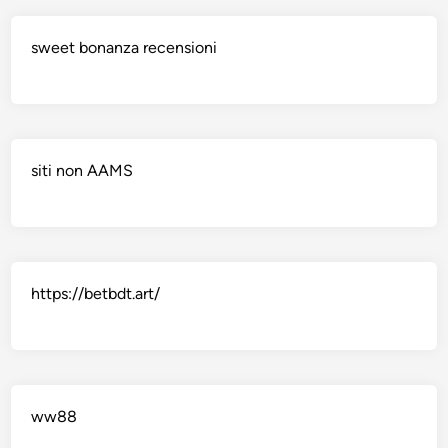
sweet bonanza recensioni
siti non AAMS
https://betbdt.art/
ww88