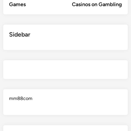
Games
Casinos on Gambling
Sidebar
mm88com