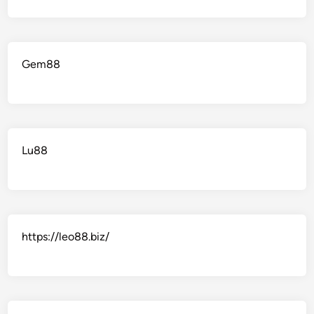
Gem88
Lu88
https://leo88.biz/