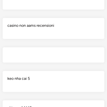
casino non aams recensioni
keo nha cai 5