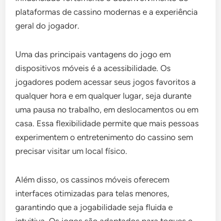
plataformas de cassino modernas e a experiência
geral do jogador.
Uma das principais vantagens do jogo em
dispositivos móveis é a acessibilidade. Os
jogadores podem acessar seus jogos favoritos a
qualquer hora e em qualquer lugar, seja durante
uma pausa no trabalho, em deslocamentos ou em
casa. Essa flexibilidade permite que mais pessoas
experimentem o entretenimento do cassino sem
precisar visitar um local físico.
Além disso, os cassinos móveis oferecem
interfaces otimizadas para telas menores,
garantindo que a jogabilidade seja fluida e