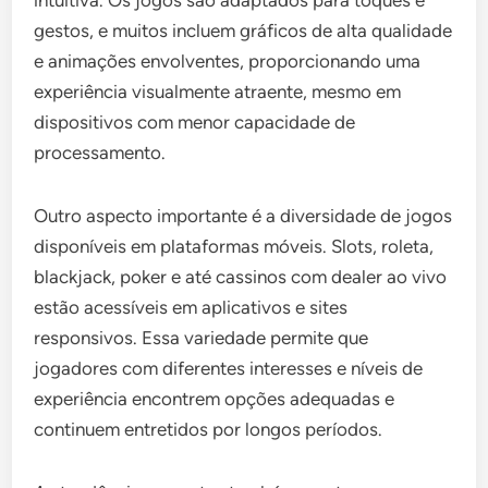
intuitiva. Os jogos são adaptados para toques e
gestos, e muitos incluem gráficos de alta qualidade
e animações envolventes, proporcionando uma
experiência visualmente atraente, mesmo em
dispositivos com menor capacidade de
processamento.
Outro aspecto importante é a diversidade de jogos
disponíveis em plataformas móveis. Slots, roleta,
blackjack, poker e até cassinos com dealer ao vivo
estão acessíveis em aplicativos e sites
responsivos. Essa variedade permite que
jogadores com diferentes interesses e níveis de
experiência encontrem opções adequadas e
continuem entretidos por longos períodos.