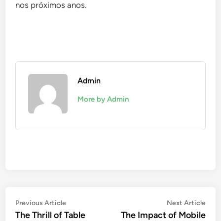
nos próximos anos.
Admin
More by Admin
Post
Previous
Nex
Previous Article
Next Article
article:
artic
The Thrill of Table
The Impact of Mobile
navigation