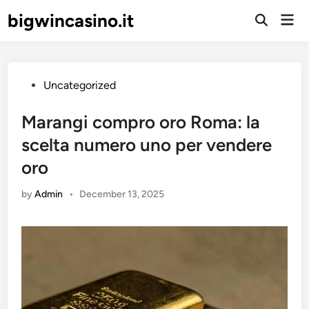
Skip
bigwincasino.it
Mai
to
Open
Men
Search
content
Posted
Uncategorized
in
Marangi compro oro Roma: la
scelta numero uno per vendere
oro
by
Admin
•
December 13, 2025