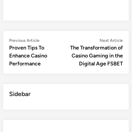
Post
Previous
Nex
Previous Article
Next Article
article:
artic
Proven Tips To
The Transformation of
navigation
Enhance Casino
Casino Gaming in the
Performance
Digital Age FSBET
Sidebar